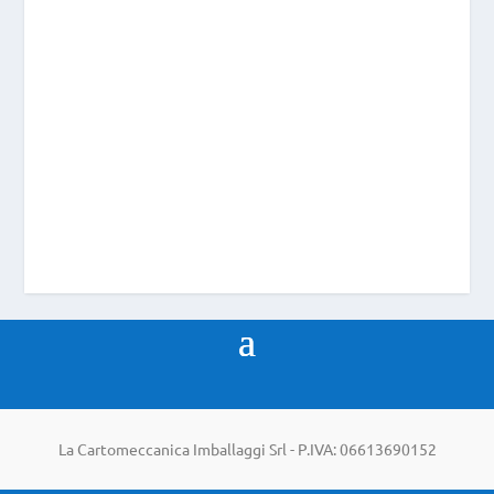
Caratteristiche Confezioni per Apparecchi
Elettronici • Diametri disponibili: 43, 50,
60, 76, 85, 100, 120, 155 mm•...
Scheda Prodotto
La Cartomeccanica Imballaggi Srl - P.IVA: 06613690152