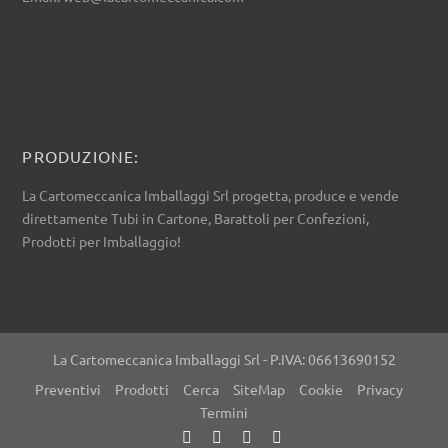
PRODUZIONE:
La Cartomeccanica Imballaggi Srl progetta, produce e vende
direttamente Tubi in Cartone, Barattoli per Confezioni,
Prodotti per Imballaggio!
La Cartomeccanica Imballaggi Srl - P.IVA: 06613690152
Preventivi
Prodotti
Cerca
SiteMap
Cookie
Privacy
Termini