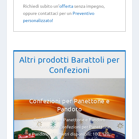
Richiedi subito un’
offerta
senza impegno,
oppure contattaci per un
Preventivo
personalizzato!
Altri prodotti
Barattoli per
Confezioni
Confezioni per Panettone e
Pandoro
Confezioni per Panettone e Pandoro
Caratteristiche Confezioni per Panettone
e Pandoro • Diametri disponibili: 100, 120,