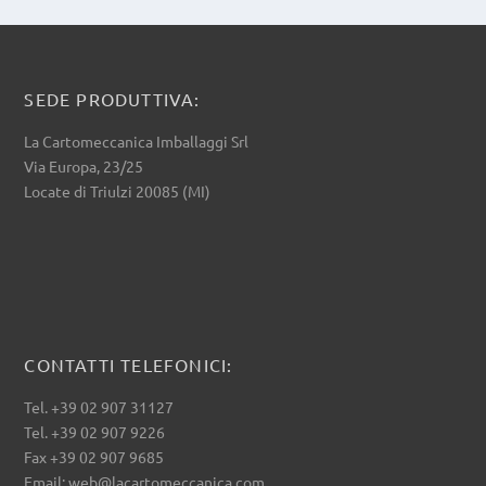
SEDE PRODUTTIVA:
La Cartomeccanica Imballaggi Srl
Via Europa, 23/25
Locate di Triulzi 20085 (MI)
CONTATTI TELEFONICI:
Tel. +39 02 907 31127
Tel. +39 02 907 9226
Fax +39 02 907 9685
Email: web@lacartomeccanica.com